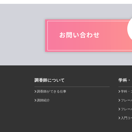
調香師について
学科・
調香師ができる仕事
学科・
講師紹介
フレー
フレー
入門コ